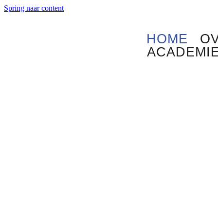
Spring naar content
HOME
OV
ACADEMI
Full Potential!
Stel je eens voor
dat al jullie
mensen hun volle