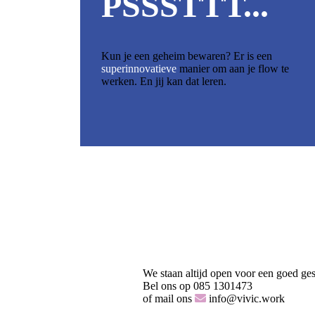
PSSSTTT...
Kun je een geheim bewaren? Er is een
superinnovatieve
manier om aan je flow te
werken. En jij kan dat leren.
We staan altijd open voor een goed ge
Bel ons op 085 1301473
of mail ons
info@vivic.work