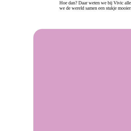
Hoe dan? Daar weten we bij Vivic all
we de wereld samen een stukje mooie